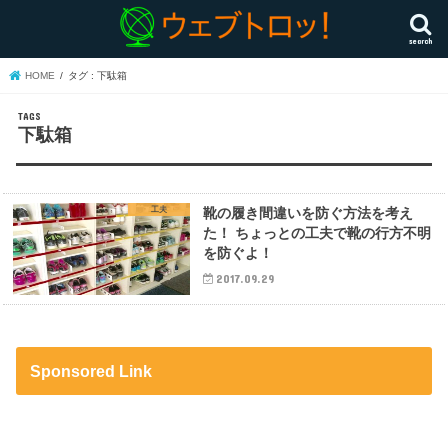
search
HOME
タグ : 下駄箱
下駄箱
工夫
靴の履き間違いを防ぐ方法を考え
た！ ちょっとの工夫で靴の行方不明
を防ぐよ！
2017.09.29
Sponsored Link