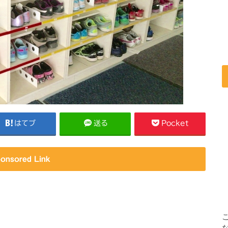
はてブ
送る
Pocket
onsored Link