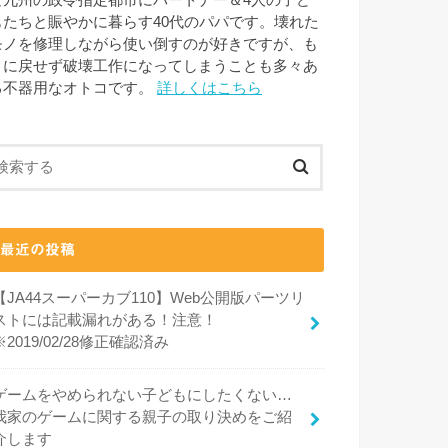
な九州の政令指定都市にパートナー＆4人の子ど
もたちと賑やかに暮らす40代のパパです。壊れた
モノを修理しながら使い倒すのが好きですが、も
とに戻せず破壊工作になってしまうことも多々あ
る不器用なオトコです。
詳しくはこちら
最近の投稿
【JA44スーパーカブ110】Web公開版パーツリ
ストには記載漏れがある！注意！
※2019/02/28修正確認済み
ゲームをやめられない子どもにしたくない…
我家のゲームに関する親子の取り決めをご紹
介します