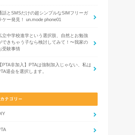
通話とSMSだけの超シンプルなSIMフリーガ
ラケー発見！ un.mode phone01
私立中学校進学という選択肢、自然とお勉強
ができちゃう子なら検討してみて！〜我家の
お受験事情
【PTA非加入】PTAは強制加入じゃない、私は
PTA退会を選択します。
カテゴリー
DIY
PTA