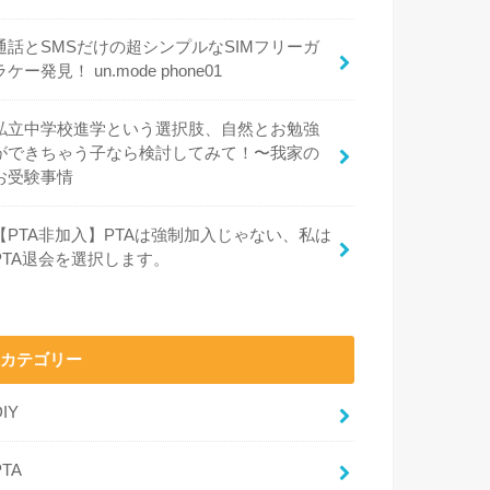
通話とSMSだけの超シンプルなSIMフリーガ
ラケー発見！ un.mode phone01
私立中学校進学という選択肢、自然とお勉強
ができちゃう子なら検討してみて！〜我家の
お受験事情
【PTA非加入】PTAは強制加入じゃない、私は
PTA退会を選択します。
カテゴリー
DIY
PTA