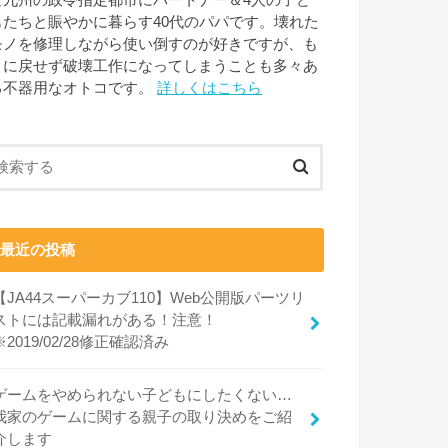
な九州の政令指定都市にパートナー＆4人の子ど
もたちと賑やかに暮らす40代のパパです。壊れた
モノを修理しながら使い倒すのが好きですが、も
とに戻せず破壊工作になってしまうことも多々あ
る不器用なオトコです。
詳しくはこちら
最近の投稿
【JA44スーパーカブ110】Web公開版パーツリ
ストには記載漏れがある！注意！
※2019/02/28修正確認済み
ゲームをやめられない子どもにしたくない…
我家のゲームに関する親子の取り決めをご紹
介します