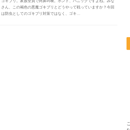
ゴキブリ。家族全員で阿鼻叫喚。ホント、パニックですよね。みな
さん、この褐色の悪魔ゴキブリとどうやって戦っていますか？今回
は防虫としてのゴキブリ対策ではなく、ゴキ…